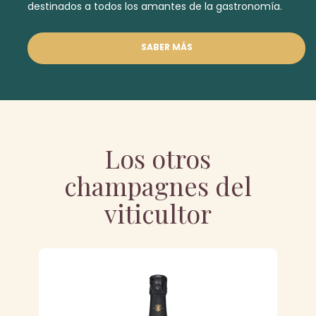
destinados a todos los amantes de la gastronomía.
SABER MÁS
Los otros
champagnes del
viticultor
FU