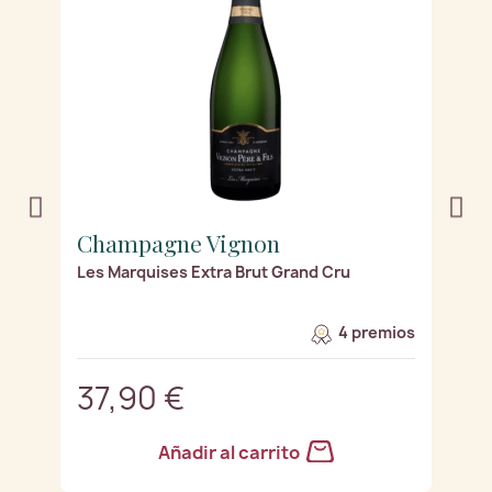
Champagne Vignon
C
Les Marquises Extra Brut Grand Cru
"L
d
os
4 premios
37,90 €
4
Añadir al carrito