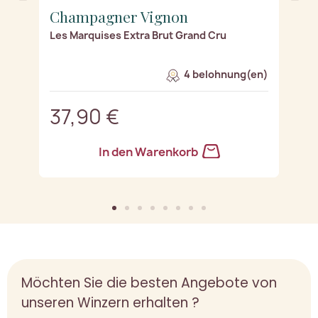
Champagner Vignon
C
Les Marquises Extra Brut Grand Cru
"L
J
n)
4 belohnung(en)
37,90 €
4
In den Warenkorb
Möchten Sie die besten Angebote von
unseren Winzern erhalten ?