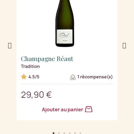
Champagne Réaut
C
Tradition
De
4.5/5
1 récompense(s)
29,90 €
2
Ajouter au panier