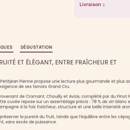
Livraison
IQUES
DÉGUSTATION
UITÉ ET ÉLÉGANT, ENTRE FRAÎCHEUR ET
Petitjean Pienne propose une lecture plus gourmande et plus a
exigence de ses terroirs Grand Cru.
ovenant de Cramant, Chouilly et Avize, complété par du Pinot No
te cuvée repose sur un assemblage précis : 78 % de vin blanc e
mpagne à la fois fraîcheur, structure et une belle intensité ar
réserver la pureté du fruit, tandis que l’équilibre entre les cép
ant, sans excès de puissance.