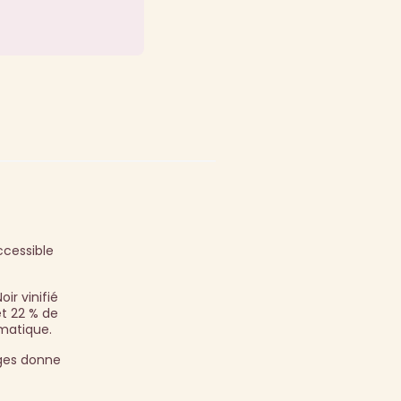
ccessible
ir vinifié
t 22 % de
omatique.
ages donne