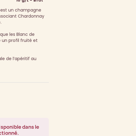
10 g/L - Brut
ne est un champagne
ssociant Chardonnay
.
que les Blanc de
un profil fruité et
e de l’apéritif au
isponible dans le
ctionné.