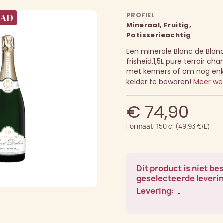
PROFIEL
AAD
Mineraal, Fruitig,
Patisserieachtig
Een minerale Blanc de Blancs
frisheid.
1,5L pure terroir c
met kenners of om nog enkel
kelder te bewaren!
Meer we
€ 74,90
Formaat: 150 cl (49.93 €/L)
Dit product is niet be
geselecteerde leveri
Levering: