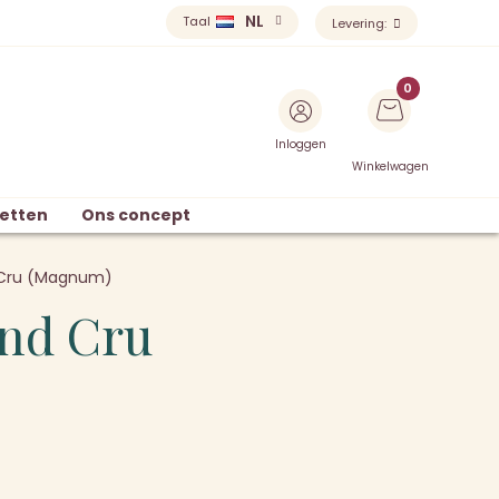
NL
Taal
Levering:
Inloggen
Winkelwagen
etten
Ons concept
d Cru (Magnum)
and Cru