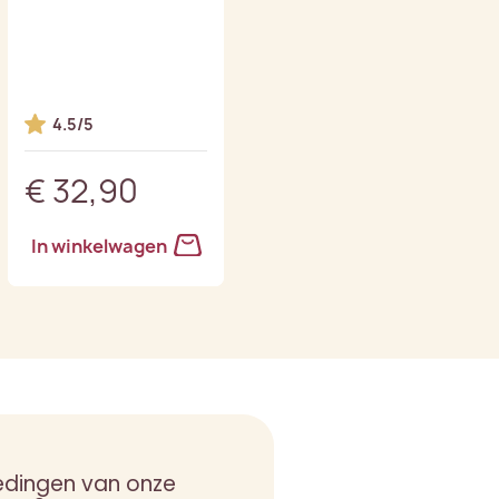
Paul Blanc de Blancs
Grand Cru Jaargang
2016
4.5/5
€ 32,90
€ 49,90
In winkelwagen
edingen van onze