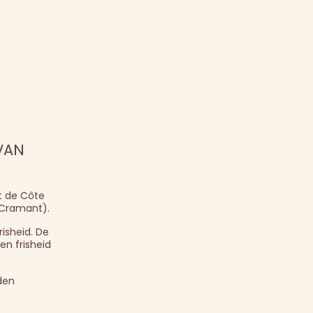
VAN
t de Côte
, Cramant).
isheid. De
en frisheid
den