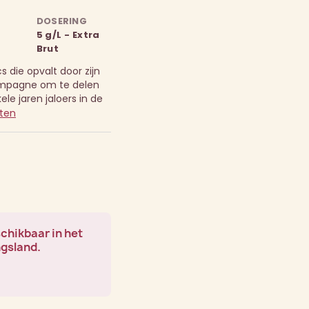
DOSERING
5 g/L - Extra
Brut
 die opvalt door zijn
hampagne om te delen
e jaren jaloers in de
ten
schikbaar in het
ngsland.