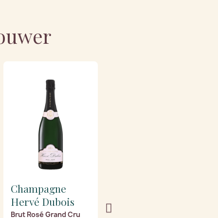
bouwer
NIET OP VOORRAAD
Champagne
Champagne
Hervé Dubois
Hervé Dubois
Brut Rosé Grand Cru
Cuvée Singulière de