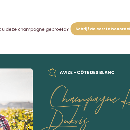
Schrijf de eerste beoorde
t u deze champagne geproefd?
AVIZE - CÔTE DES BLANC
Champagne H
Dubois