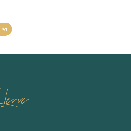
ling
erve