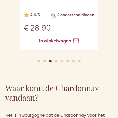
Oogs
ingen
4.6/5
2 onderscheidingen
5
€ 28,90
€ 
In winkelwagen
Waar komt de Chardonnay
vandaan?​
Het is in Bourgogne dat de Chardonnay voor het