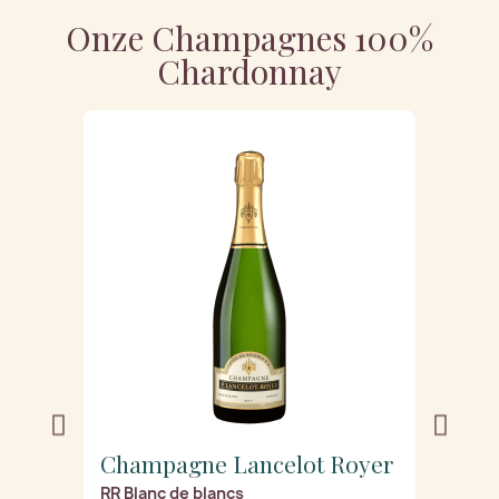
Onze Champagnes 100%
Chardonnay
Champagne Lancelot Royer
Cha
u
RR Blanc de blancs
Élég