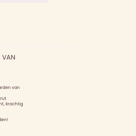
D VAN
arden van
rut
t, krachtig
den!