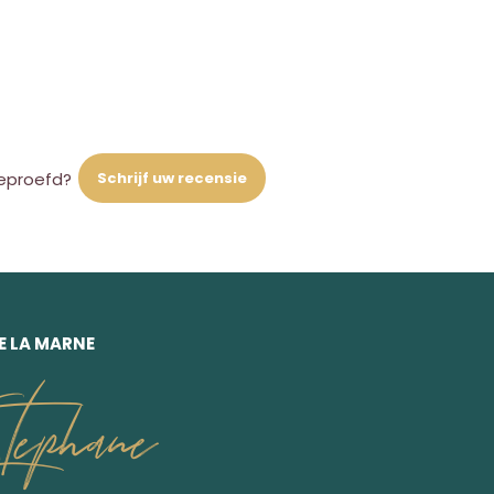
Schrijf uw recensie
eproefd?
E LA MARNE
ephane