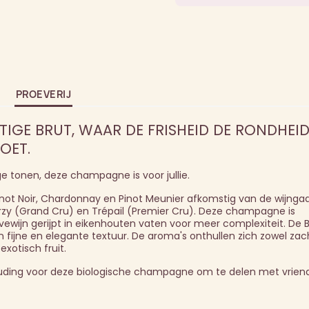
PROEVERIJ
TIGE BRUT, WAAR DE FRISHEID DE RONDHEI
OET.
e tonen, deze champagne is voor jullie.
not Noir, Chardonnay en Pinot Meunier afkomstig van de wijnga
zy (Grand Cru) en Trépail (Premier Cru). Deze champagne is
wijn gerijpt in eikenhouten vaten voor meer complexiteit. De B
fijne en elegante textuur. De aroma's onthullen zich zowel zach
exotisch fruit.
houding voor deze biologische champagne om te delen met vrien