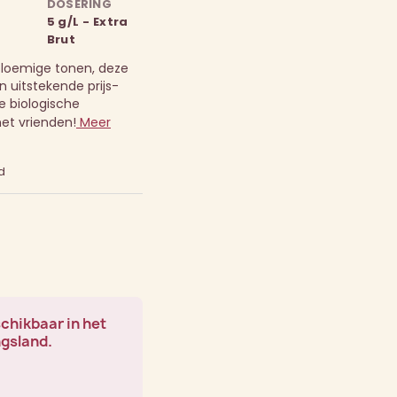
DOSERING
5 g/L - Extra
Brut
bloemige tonen, deze
n uitstekende prijs-
e biologische
t vrienden!
Meer
d
schikbaar in het
ngsland.