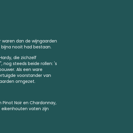
ker waren dan de wijngaarden
bijna nooit had bestaan.
rdy, die zichzelf
, nog steeds beide rollen: 's
bouwer. Als een ware
vertuigde voorstander van
jngaarden omgezet.
Pinot Noir en Chardonnay,
 eikenhouten vaten zijn