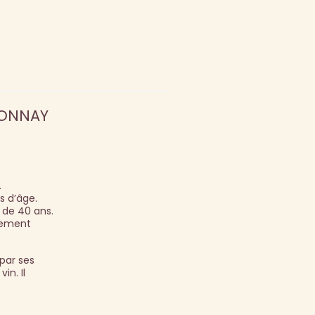
DONNAY
.
s d’âge.
 de 40 ans.
rbement
par ses
in. Il