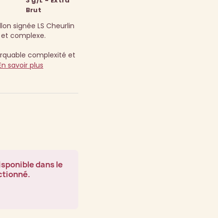
3 g/L - Extra
Brut
llon signée LS Cheurlin
et complexe.
quable complexité et
En savoir plus
isponible dans le
ctionné.