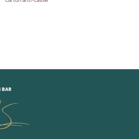
carton anti-casse
S BAR
LS