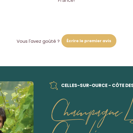
France!
Écrire le premier avis
Vous l'avez goûté ?
CELLES-SUR-OURCE - CÔTE DE
Champagne 