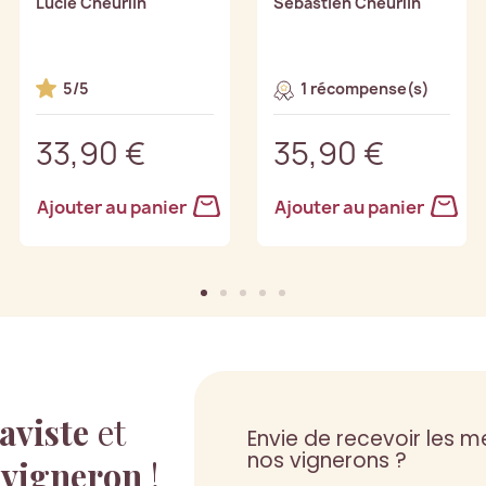
Lucie Cheurlin
Sébastien Cheurlin
5/5
1 récompense(s)
33,90 €
35,90 €
Ajouter au panier
Ajouter au panier
aviste
et
Envie de recevoir les me
nos vignerons ?
 vigneron
!