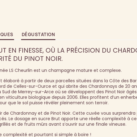
IQUES
DÉGUSTATION
UT EN FINESSE, OÙ LA PRÉCISION DU CHAR
RITÉ DU PINOT NOIR.
signée LS Cheurlin est un champagne mature et complexe.
laboré à partir de deux parcelles situées dans la Côte des Bar
Nord de Celles-sur-Ource et qui abrite des Chardonnays de 20 an
au Sud de Merrey-sur-Arce où se développent des Pinot Noir âgés
en viticulture biologique depuis 2006. Elles profitent d’un enhe
ur que le sol puisse révéler pleinement son terroir.
r de Chardonnay et de Pinot Noir. Cette cuvée vous surprendra 
cés. Le dosage en sucre Brut apporte une réelle complexité à ce v
lés et de fruits mûrs avant s’ouvrir sur une finale vineuse.
omplexité et pourtant si simple à boire !