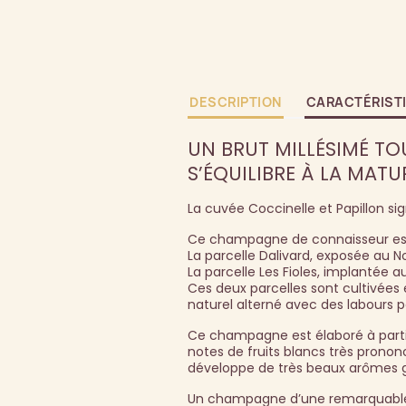
DESCRIPTION
CARACTÉRIST
UN BRUT MILLÉSIMÉ TO
S’ÉQUILIBRE À LA MATU
La cuvée Coccinelle et Papillon 
Ce champagne de connaisseur est é
La parcelle Dalivard, exposée au 
La parcelle Les Fioles, implantée 
Ces deux parcelles sont cultivées 
naturel alterné avec des labours po
Ce champagne est élaboré à parti
notes de fruits blancs très pronon
développe de très beaux arômes gril
Un champagne d’une remarquable c