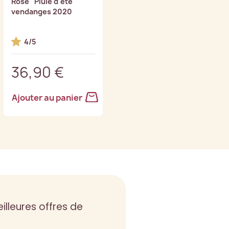
Rosé "Pluie d'été"
Cœur de Chevalier
vendanges 2020
vendanges 2021
4/5
36,90 €
37,90 €
Ajouter au panier
Ajouter au panier
illeures offres de