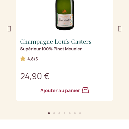
Champagne Louis Casters
C
Supérieur 100% Pinot Meunier
Sé
4.8/5
24,90 €
2
Ajouter au panier