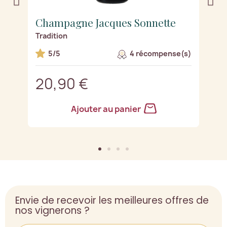
Champagne Jacques Sonnette
C
Tradition
R
s)
5/5
4 récompense(s)
20,90 €
2
Ajouter au panier
Envie de recevoir les meilleures offres de
nos vignerons ?