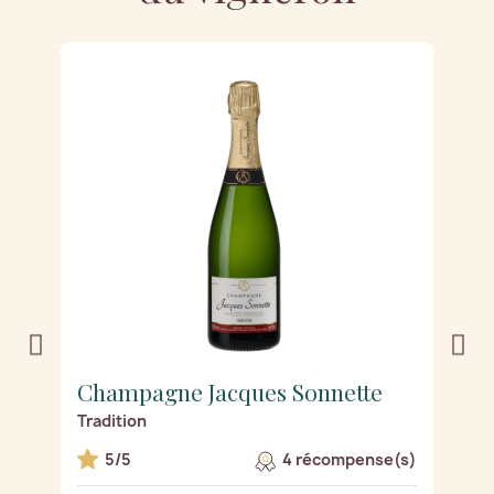
Champagne Jacques Sonnette
C
Tradition
R
s)
5/5
4 récompense(s)