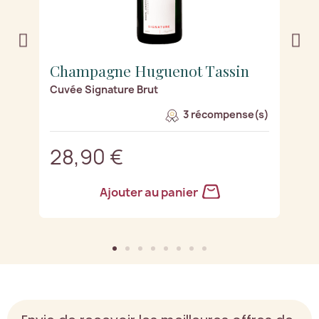
Champagne Huguenot Tassin
C
Cuvée Signature Brut
C
s)
3 récompense(s)
28,90 €
2
Ajouter au panier