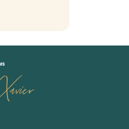
MS
avier