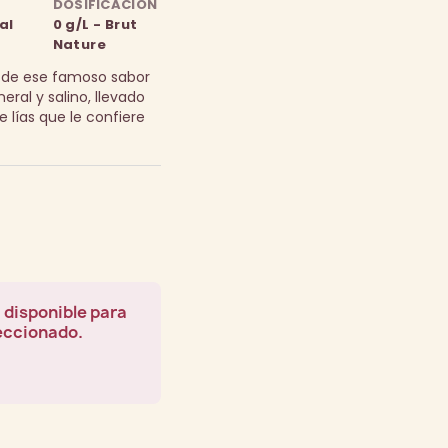
DOSIFICACIÓN
al
0 g/L - Brut
Nature
 de ese famoso sabor
ral y salino, llevado
 lías que le confiere
 disponible para
leccionado.