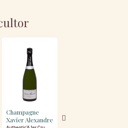
cultor
Champagne
Champagne
Xavier Alexandre
Xavier Alexandre
Authentic'A 1er Cru
Blanc de Noirs 1er Cru