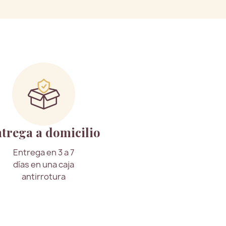
trega a domicilio
Entrega en 3 a 7
días en una caja
antirrotura