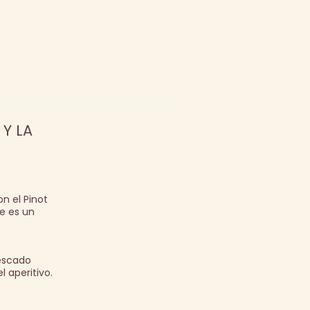
 Y LA
n el Pinot
e es un
pescado
 aperitivo.