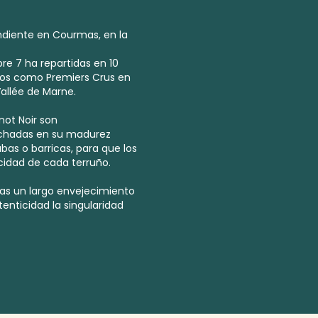
endiente en Courmas, en la
bre 7 ha repartidas en 10
cados como
Premiers Crus
en
allée de Marne.
not Noir son
chadas en su madurez
bas o barricas, para que los
cidad de cada terruño.
as un largo envejecimiento
enticidad la singularidad