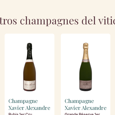
tros champagnes del viti
Champagne
Champagne
Xavier Alexandre
Xavier Alexandre
Rubis 1er Cru
Grande Réserve 1er