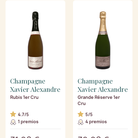
Champagne
Champagne
Xavier Alexandre
Xavier Alexandre
Rubis 1er Cru
Grande Réserve 1er
Cru
4.7/5
5/5
1 premios
4 premios