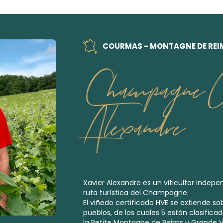
COURMAS - MONTAGNE DE REI
Champagne X
Alexandre
Xavier Alexandre es un viticultor indep
ruta turística del Champagne.
El viñedo certificado HVE se extiende so
pueblos, de los cuales 5 están clasifi
la Petite Montagne de Reims y Grande V