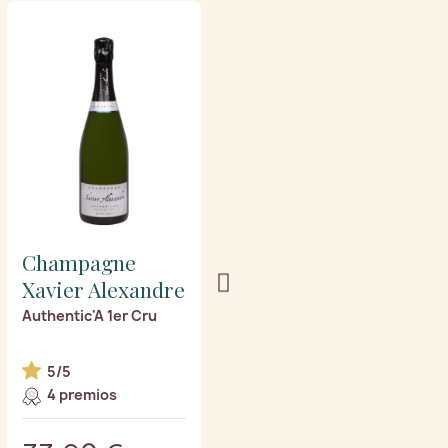
Champagne
Champagne
Xavier Alexandre
Xavier Alexandre
Authentic'A 1er Cru
Signature A 1er Cru de
añada 2015
5/5
4 premios
5 premios