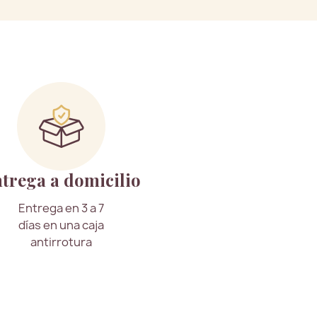
trega a domicilio
Entrega en 3 a 7
días en una caja
antirrotura