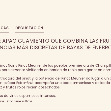
ICAS
DEGUSTACIÓN
 APACIGUAMIENTO QUE COMBINA LAS FRU
CIAS MÁS DISCRETAS DE BAYAS DE ENEBRO
Pinot Noir y Pinot Meunier de los pueblos premier cru de Champill
arcialmente vinificada en barrica de roble para ganar en comp
tructura del pinot y la potencia del Pinot Meunier da lugar a un
je en azúcar Extra-Brut acompaña una boca armoniosa y delicada
z y frutos rojos recién cosechados.
s de vinos espumosos intensos.
e - Contiene sulfitos