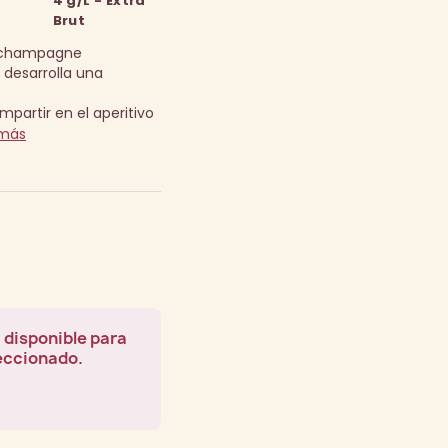
4 g/L - Extra
Brut
e champagne
 desarrolla una
ompartir en el aperitivo
más
 disponible para
leccionado.