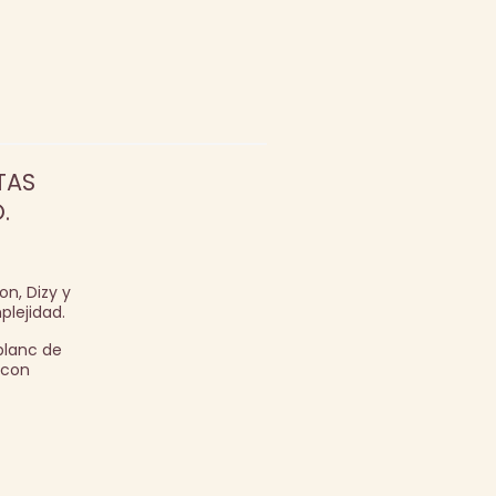
TAS
.
on, Dizy y
lejidad.
 blanc de
 con