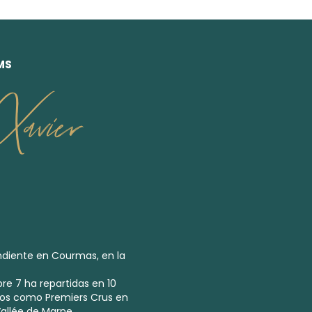
MS
avier
endiente en Courmas, en la
bre 7 ha repartidas en 10
cados como
Premiers Crus
en
allée de Marne.