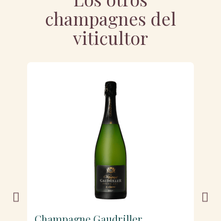
champagnes del
viticultor
Champagne Gaudriller
C