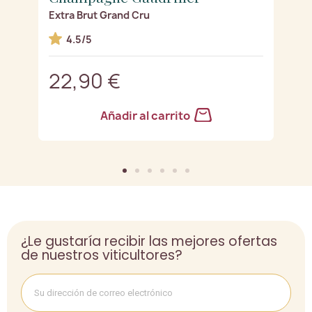
Extra Brut Grand Cru
R
4.5/5
22,90 €
2
Añadir al carrito
¿Le gustaría recibir las mejores ofertas
de nuestros viticultores?