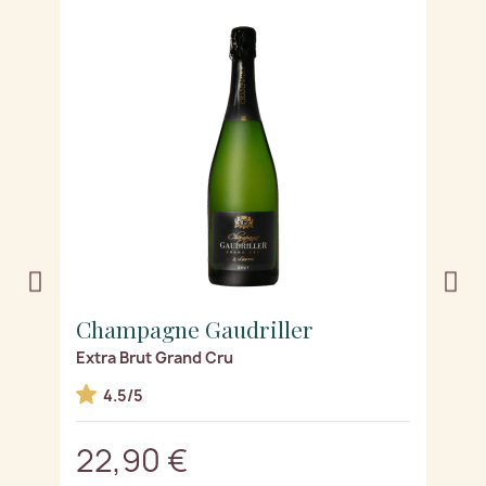
Champagne Gaudriller
C
Extra Brut Grand Cru
R
4.5/5
22,90 €
2