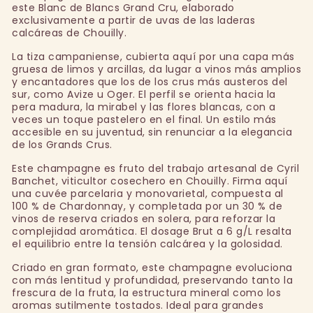
este Blanc de Blancs Grand Cru, elaborado
exclusivamente a partir de uvas de las laderas
calcáreas de Chouilly.
La tiza campaniense, cubierta aquí por una capa más
gruesa de limos y arcillas, da lugar a vinos más amplios
y encantadores que los de los crus más austeros del
sur, como Avize u Oger. El perfil se orienta hacia la
pera madura, la mirabel y las flores blancas, con a
veces un toque pastelero en el final. Un estilo más
accesible en su juventud, sin renunciar a la elegancia
de los Grands Crus.
Este champagne es fruto del trabajo artesanal de Cyril
Banchet, viticultor cosechero en Chouilly. Firma aquí
una cuvée parcelaria y monovarietal, compuesta al
100 % de Chardonnay, y completada por un 30 % de
vinos de reserva criados en solera, para reforzar la
complejidad aromática. El dosage Brut a 6 g/L resalta
el equilibrio entre la tensión calcárea y la golosidad.
Criado en gran formato, este champagne evoluciona
con más lentitud y profundidad, preservando tanto la
frescura de la fruta, la estructura mineral como los
aromas sutilmente tostados. Ideal para grandes