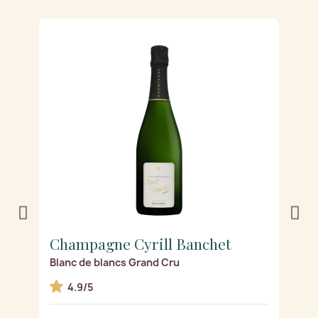
Champagne Cyrill Banchet
C
Blanc de blancs Grand Cru
R
4.9/5