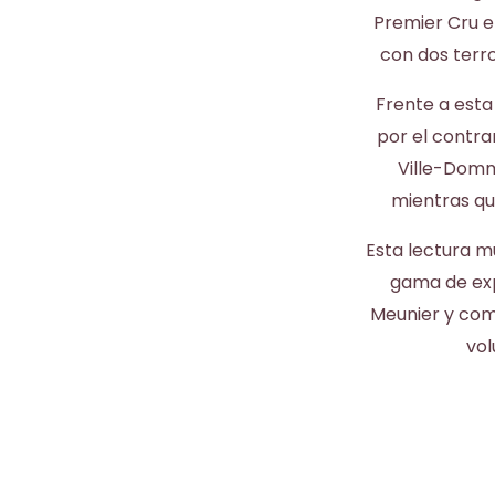
Premier Cru en
con dos terro
Frente a esta 
por el contra
Ville-Domma
mientras qu
Esta lectura mu
gama de exp
Meunier y com
vol