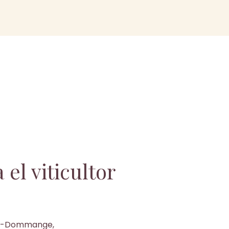
 el viticultor
ille-Dommange,