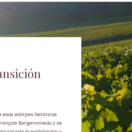
ansición
esas estirpes históricas
ançois Bergeronneau y se
structuran la explotación y