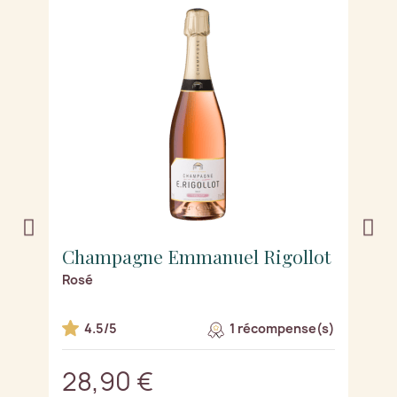
t
Champagne Emmanuel Rigollot
C
Rosé
Te
m
s)
4.5/5
1 récompense(s)
28,90 €
4