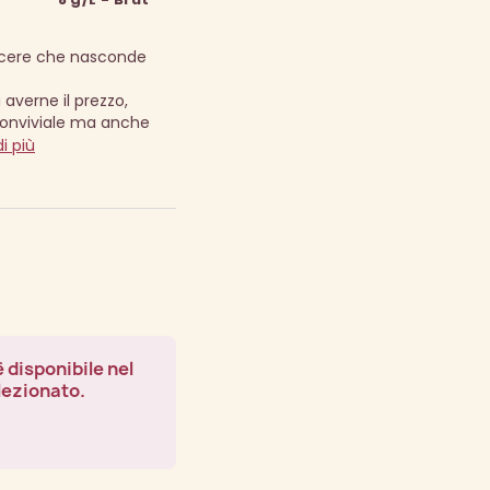
acere che nasconde
a averne il prezzo,
conviviale ma anche
i più
 disponibile nel
lezionato.