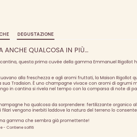
ICHE
DEGUSTAZIONE
A ANCHE QUALCOSA IN PIÙ...
 cantina, questa prima cuvée della gamma Emmanuel Rigollot 
vano alla freschezza e agli aromi fruttati, la Maison Rigollot qu
a sua Tradision. È uno champagne vivace con aromi di agrumi m
ngo in cantina si rivela nel tempo con la comparsa di note di p
champagne ha qualcosa da sorprendere: fertilizzante organico al
i filari vengono inerbiti laddove la natura del terreno lo consente
i una gamma che sembra già promettente!
- Contiene solfiti