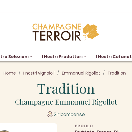
tre Selezioni
I Nostri Produttori
I Nostri Cofanet
Home
I nostri vignaioli
Emmanuel Rigollot
Tradition
Tradition
Champagne Emmanuel Rigollot
2 ricompense
PROFILO
Fruttato, Fresco, Di