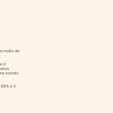
ha molto da
i ci
aturi.
ane tostato
 100% e 0
.