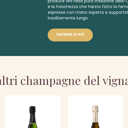
produce vini nella pura tradizione dell
e la freschezza che hanno fatto la fa
espresse con mano esperta e supporta
insolitamente lungo.
SAPERNE DI PIÙ
altri champagne del vign