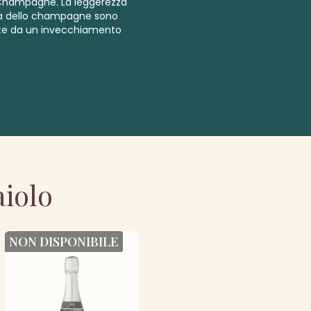
o Champagne. La leggerezza
ma dello champagne sono
te da un invecchiamento
aiolo
NON DISPONIBILE