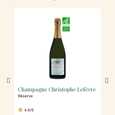
e
Champagne Christophe Lefèvre
C
de
Réserve
Pr
4.6/5