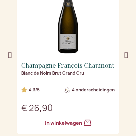
nt
Champagne François Chaumont
C
)
Blanc de Noirs Brut Grand Cru
Bl
en
4.3/5
4 onderscheidingen
€ 26,90
€
In winkelwagen