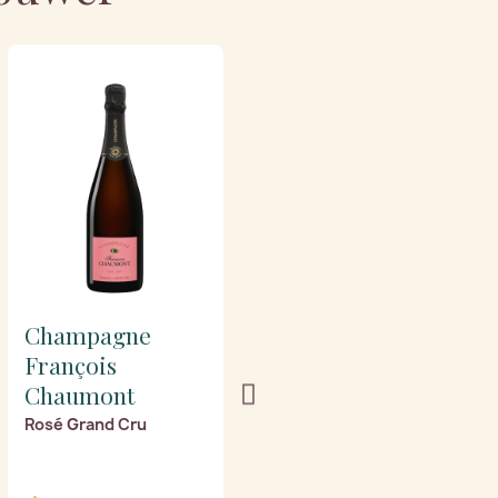
Champagne
Champagne
François
François
Chaumont
Chaumont
Rosé Grand Cru
Blanc de noirs Brut
Grand Cru (Magnum)