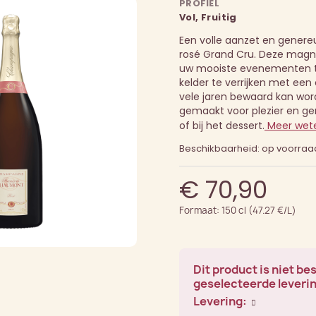
PROFIEL
Vol, Fruitig
Een volle aanzet en genere
rosé Grand Cru. Deze magnu
uw mooiste evenementen t
kelder te verrijken met ee
vele jaren bewaard kan wor
gemaakt voor plezier en geno
of bij het dessert.
Meer wet
Beschikbaarheid: op voorraa
€ 70,90
Formaat: 150 cl (47.27 €/L)
Dit product is niet be
geselecteerde leveri
Levering: