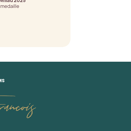
Millau 2025
medaille
MS
ancois