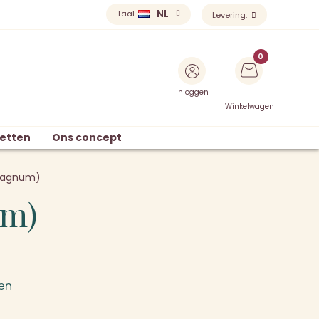
NL
Taal
Levering:
Inloggen
Winkelwagen
etten
Ons concept
Magnum)
um)
en