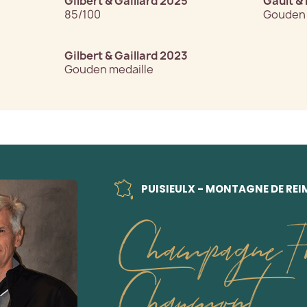
Gilbert & Gaillard 2025
Gault & 
85/100
Gouden 
Gilbert & Gaillard 2023
Gouden medaille
PUISIEULX - MONTAGNE DE REI
Champagne Fr
Chaumont