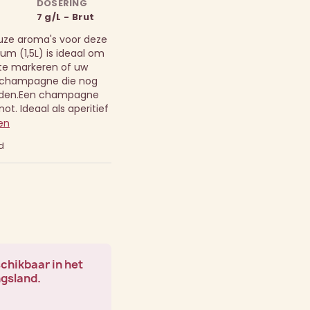
DOSERING
7 g/L - Brut
uze aroma's voor deze
m (1,5L) is ideaal om
e markeren of uw
n champagne die nog
den.
Een champagne
t. Ideaal als aperitief
en
d
schikbaar in het
ngsland.