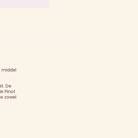
r middel
it. De
de Pinot
ie zowel