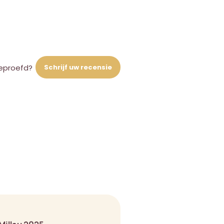
Schrijf uw recensie
eproefd?