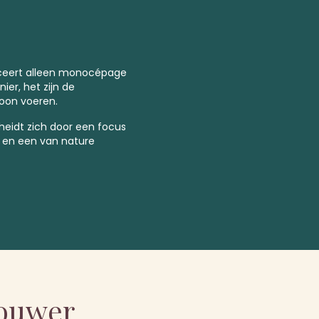
eert alleen monocépage
er, het zijn de
oon voeren.
heidt zich door een focus
 en een van nature
bouwer