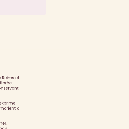
e Reims et
librée,
onservant
 exprime
e marient à
mer.
nnay