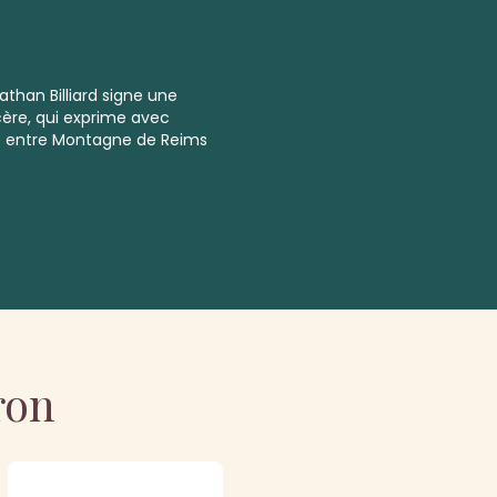
than Billiard signe une
ncère, qui exprime avec
ère entre Montagne de Reims
ron