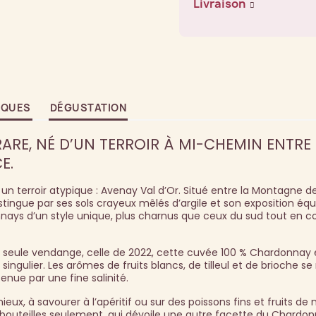
Livraison
IQUES
DÉGUSTATION
ARE, NÉ D’UN TERROIR À MI-CHEMIN ENTRE
E.
n terroir atypique : Avenay Val d’Or. Situé entre la Montagne d
istingue par ses sols crayeux mêlés d’argile et son exposition équi
ays d’un style unique, plus charnus que ceux du sud tout en c
ne seule vendange, celle de 2022, cette cuvée 100 % Chardonnay
 singulier. Les arômes de fruits blancs, de tilleul et de brioche s
enue par une fine salinité.
, à savourer à l’apéritif ou sur des poissons fins et fruits de 
0 bouteilles seulement, qui dévoile une autre facette du Chardo