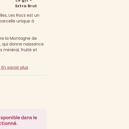
1,5 g/L -
Extra Brut
lles, Les Rocs est un
parcelle unique à
entre la Montagne de
s, qui donne naissance
s minéral, fruité et
)
En savoir plus
isponible dans le
ctionné.