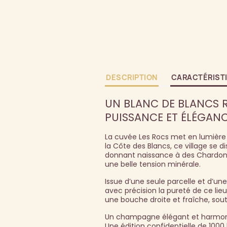
DESCRIPTION
CARACTÉRIST
UN BLANC DE BLANCS R
PUISSANCE ET ÉLÉGANC
La cuvée Les Rocs met en lumière u
la Côte des Blancs, ce village se d
donnant naissance à des Chardonn
une belle tension minérale.
Issue d’une seule parcelle et d’u
avec précision la pureté de ce lieu
une bouche droite et fraîche, sout
Un champagne élégant et harmonieux
Une édition confidentielle de 100