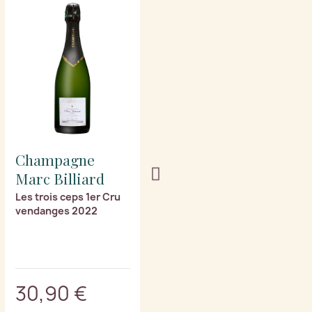
Champagne
Champagne
Marc Billiard
Marc Billiard
Les trois ceps 1er Cru
Prestige 1er Cru
vendanges 2022
vendanges 2014
30,90 €
32,90 €