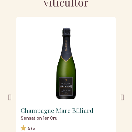
viticultor
FU
Champagne Marc Billiard
C
Sensation 1er Cru
Te
5/5