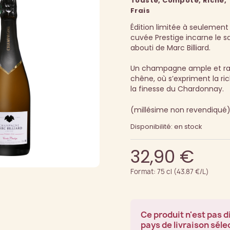
Toasté, Compoté, Riche,
Frais
Édition limitée à seulement 
cuvée Prestige incarne le sa
abouti de Marc Billiard.
Un champagne ample et raff
chêne, où s’expriment la ric
la finesse du Chardonnay.
(millésime non revendiqué
Disponibilité: en stock
32,90 €
Format: 75 cl (43.87 €/L)
Ce produit n'est pas d
pays de livraison séle