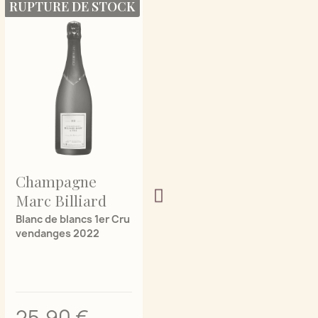
RUPTURE DE STOCK
Champagne
Champagne
Marc Billiard
Marc Billiard
Blanc de blancs 1er Cru
Les trois ceps 1er Cru
vendanges 2022
vendanges 2022
25,90 €
30,90 €