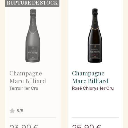
RUPTURE DE STOCK
Champagne
Champagne
Marc Billiard
Marc Billiard
Terroir 1er Cru
Rosé Chlorys 1er Cru
5/5
23,90 €
25,90 €