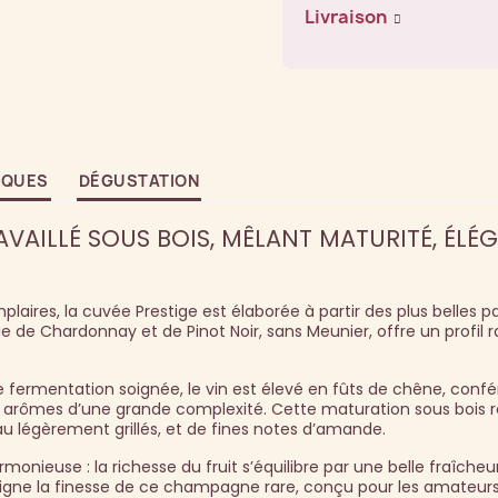
Livraison
IQUES
DÉGUSTATION
RAVAILLÉ SOUS BOIS, MÊLANT MATURITÉ, ÉLÉ
laires, la cuvée Prestige est élaborée à partir des plus belles p
e de Chardonnay et de Pinot Noir, sans Meunier, offre un profil 
 fermentation soignée, le vin est élevé en fûts de chêne, confé
 arômes d’une grande complexité. Cette maturation sous bois r
au légèrement grillés, et de fines notes d’amande.
ieuse : la richesse du fruit s’équilibre par une belle fraîcheur.
ouligne la finesse de ce champagne rare, conçu pour les amateu