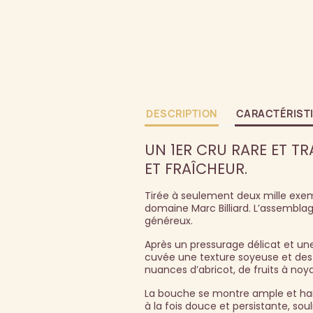
DESCRIPTION
CARACTÉRIST
UN 1ER CRU RARE ET T
ET FRAÎCHEUR.
Tirée à seulement deux mille exemp
domaine Marc Billiard. L’assemblag
généreux.
Après un pressurage délicat et une
cuvée une texture soyeuse et des
nuances d’abricot, de fruits à noy
La bouche se montre ample et harmon
à la fois douce et persistante, s