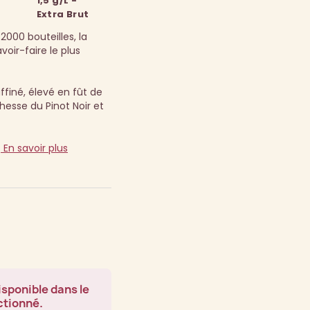
1,5 g/L -
Extra Brut
2000 bouteilles, la
voir-faire le plus
iné, élevé en fût de
hesse du Pinot Noir et
)
En savoir plus
isponible dans le
ctionné.