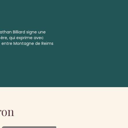
than Billiard signe une
ncère, qui exprime avec
ère entre Montagne de Reims
ron