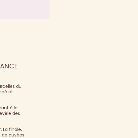
GANCE
arcelles du
racé et
rant à la
évèle des
 La finale,
rs de cuvées