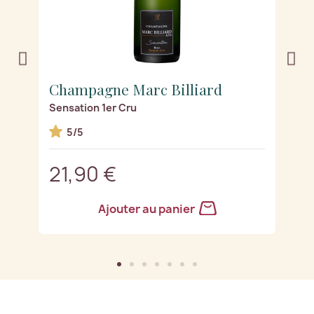
Champagne Marc Billiard
C
Sensation 1er Cru
Te
5/5
21,90 €
2
Ajouter au panier