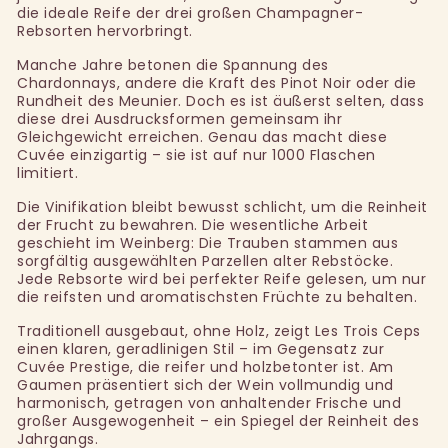
die ideale Reife der drei großen Champagner-
Rebsorten hervorbringt.
Manche Jahre betonen die Spannung des
Chardonnays, andere die Kraft des Pinot Noir oder die
Rundheit des Meunier. Doch es ist äußerst selten, dass
diese drei Ausdrucksformen gemeinsam ihr
Gleichgewicht erreichen. Genau das macht diese
Cuvée einzigartig – sie ist auf nur 1000 Flaschen
limitiert.
Die Vinifikation bleibt bewusst schlicht, um die Reinheit
der Frucht zu bewahren. Die wesentliche Arbeit
geschieht im Weinberg: Die Trauben stammen aus
sorgfältig ausgewählten Parzellen alter Rebstöcke.
Jede Rebsorte wird bei perfekter Reife gelesen, um nur
die reifsten und aromatischsten Früchte zu behalten.
Traditionell ausgebaut, ohne Holz, zeigt Les Trois Ceps
einen klaren, geradlinigen Stil – im Gegensatz zur
Cuvée Prestige, die reifer und holzbetonter ist. Am
Gaumen präsentiert sich der Wein vollmundig und
harmonisch, getragen von anhaltender Frische und
großer Ausgewogenheit – ein Spiegel der Reinheit des
Jahrgangs.