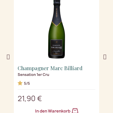
Champagner Marc Billiard
C
Sensation 1er Cru
Te
5/5
21,90 €
2
In den Warenkorb