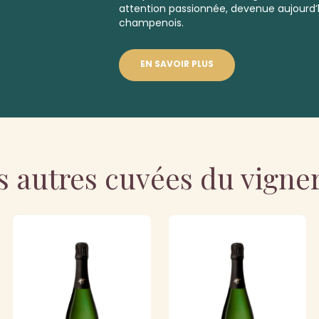
attention passionnée, devenue aujourd’h
champenois.
EN SAVOIR PLUS
s autres cuvées du vigne