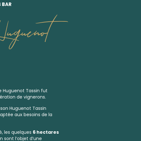
S BAR
uguenot
 Huguenot Tassin fut
ration de vignerons.
ison Huguenot Tassin
daptée aux besoins de la
é, les quelques
6 hectares
sont l’objet d’une