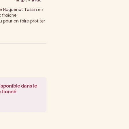
10 g/L - Brut
e Huguenot Tassin en
 fraîche.
pour en faire profiter
isponible dans le
ctionné.