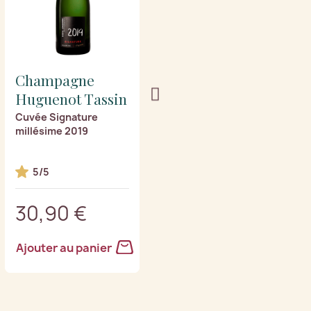
Champagne
Champagne
Huguenot Tassin
Huguenot Tassin
Cuvée Signature
Les Fioles
millésime 2019
5/5
5/5
3 récompense(s)
30,90 €
34,90 €
Ajouter au panier
Ajouter au panier