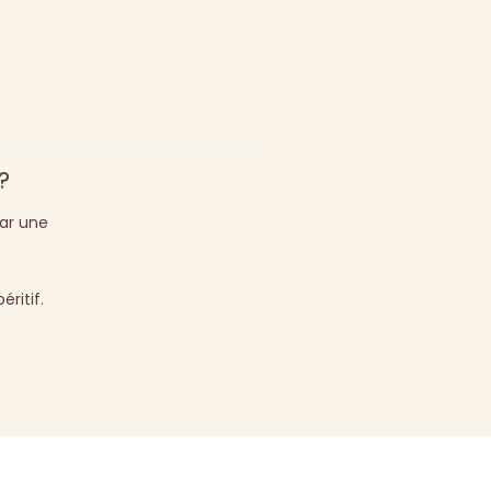
?
par une
ritif.