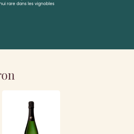
ui rare dans les vignobles
ron