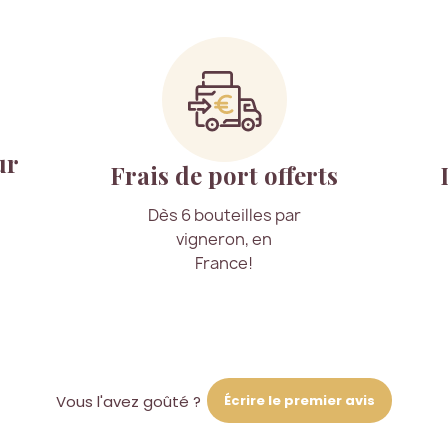
ur
Frais de port offerts
Dès 6 bouteilles par
vigneron, en
France!
Écrire le premier avis
Vous l'avez goûté ?