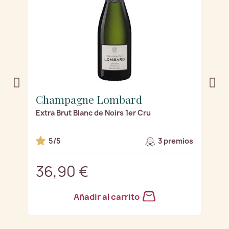
Champagne Lombard
C
Extra Brut Blanc de Noirs 1er Cru
Ex
os
5/5
3 premios
36,90 €
3
Añadir al carrito