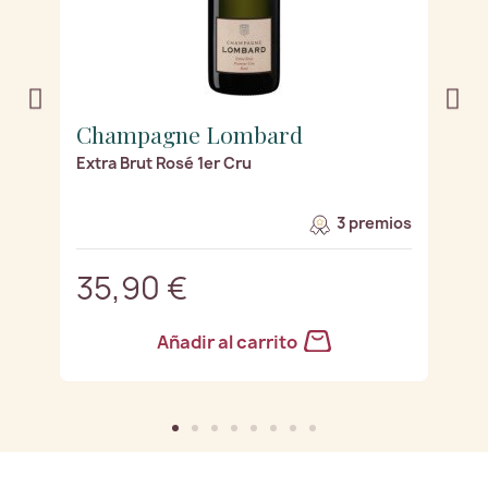
Champagne Lombard
C
Extra Brut Rosé 1er Cru
Br
os
3 premios
35,90 €
4
Añadir al carrito