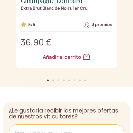
Champagne Lombard
C
Extra Brut Blanc de Noirs 1er Cru
Br
os
5/5
3 premios
36,90 €
4
Añadir al carrito
¿Le gustaría recibir las mejores ofertas
de nuestros viticultores?