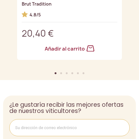
Brut Tradition
G
4.8/5
20,40 €
2
Añadir al carrito
¿Le gustaría recibir las mejores ofertas
de nuestros viticultores?