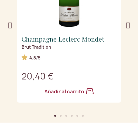
Champagne Leclerc Mondet
C
Brut Tradition
G
4.8/5
20,40 €
2
Añadir al carrito