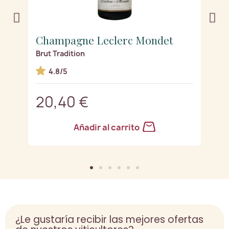
Champagne Leclerc Mondet
C
Brut Tradition
G
4.8/5
20,40 €
2
Añadir al carrito
¿Le gustaría recibir las mejores ofertas