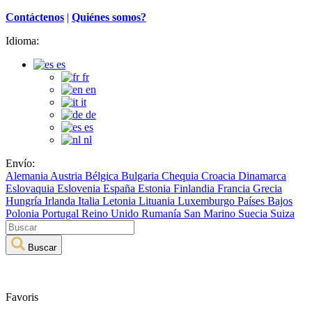
Contáctenos
|
Quiénes somos?
Idioma:
es
fr
en
it
de
es
nl
Envío:
Alemania
Austria
Bélgica
Bulgaria
Chequia
Croacia
Dinamarca
Eslovaquia
Eslovenia
España
Estonia
Finlandia
Francia
Grecia
Hungría
Irlanda
Italia
Letonia
Lituania
Luxemburgo
Países Bajos
Polonia
Portugal
Reino Unido
Rumanía
San Marino
Suecia
Suiza
Buscar
Favoris