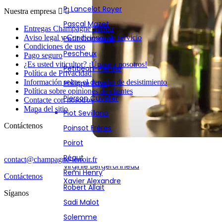
Poirot
P. Lancelot Royer
Nuestra empresa


Réaut
Pascal Mazet
Entregas Champagne Terroir
Remi Henry
Aviso legal y Condiciones de servicio
Petit Camusat
Robert Allait
Condiciones de uso
Pescheux
Pago seguro
Sadi Malot
¿Es usted viticultor? ¡Únase a nosotros!
Petitjean-Pienne
Política de Privacidad
Solemme
Información sobre el derecho de desistimiento
Philippe Fays
Sourdet Diot
Política sobre opiniones de clientes
Pierson Cuvelier
Contacte con nosotros
Stephane Hardy
Mapa del sitio
Piot Sevillano
Thierry Bourmault
Contáctenos
Poinsot Frères
Thierry Fournier
Poirot
Vignon
Réaut
contact@champagne-terroir.fr
Virginie Bergeronneau
Remi Henry
Contáctenos
Xavier Alexandre
Robert Allait
Síganos
Sadi Malot
Solemme