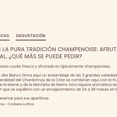
ICAS
DEGUSTACIÓN
N LA PURA TRADICIÓN CHAMPENOISE: AFRUT
L, ¿QUÉ MÁS SE PUEDE PEDIR?
, esta cuvée fresca y afrutada es típicamente champenoise.
 des Blancs firma aquí un ensamblaje de las 3 grandes varieda
eralidad del Chardonnay de la Côte se combinan aquí con la fru
 de la Marne y de la Montaña de Reims. Esta riqueza aromática se
rut que se equilibra con un envejecimiento de 24 a 36 meses en
servar para sus aperitivos.
e - Contiene sulfitos