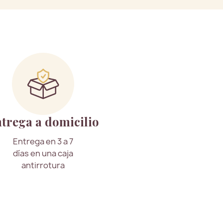
trega a domicilio
Entrega en 3 a 7
días en una caja
antirrotura