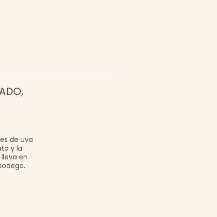
ADO,
des de uva
ta y la
 lleva en
 bodega.