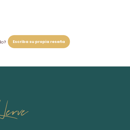
Escriba su propia reseña
do?
erve