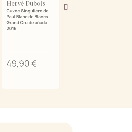
Hervé Dubois
Hervé Dubois
Cuvee Singuliere de
Réserve Blanc de
Paul Blanc de Blancs
blancs Grand Cru
Grand Cru de añada
(Magnum)
2016
49,90 €
74,90 €