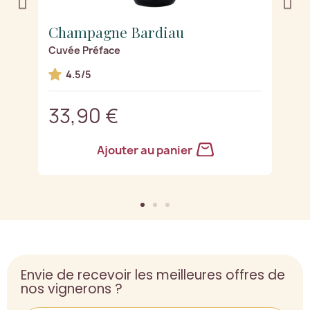
Champagne Bardiau
C
Cuvée Préface
B
4.5/5
33,90 €
4
Ajouter au panier
Envie de recevoir les meilleures offres de
nos vignerons ?