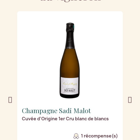
Champagne Sadi Malot
C
Cuvée d'Origine 1er Cru blanc de blancs
L
1 récompense(s)