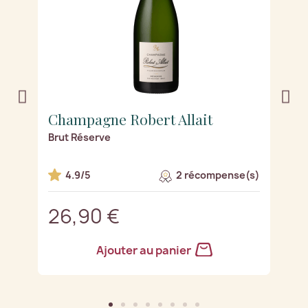
Champagne Robert Allait
C
Brut Réserve
R
s)
4.9/5
2 récompense(s)
26,90 €
2
Ajouter au panier