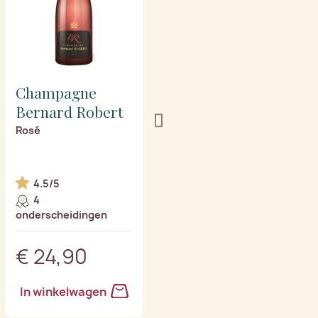
Champagne
Champagne
Bernard Robert
Bernard Robert
Rosé
Blanc de blancs
4.5/5
4.7/5
4
4
onderscheidingen
onderscheidingen
€ 24,90
€ 27,90
In winkelwagen
In winkelwagen