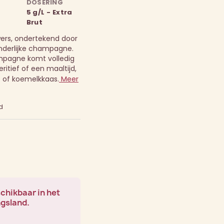
DOSERING
5 g/L - Extra
Brut
ers, ondertekend door
onderlijke champagne.
pagne komt volledig
eritief of een maaltijd,
s of koemelkkaas.
Meer
d
schikbaar in het
ngsland.