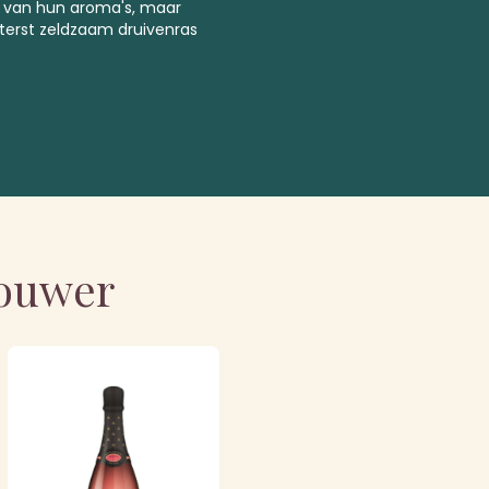
d van hun aroma's, maar
iterst zeldzaam druivenras
bouwer