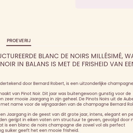
PROEVERIJ
UCTUREERDE BLANC DE NOIRS MILLÉSIMÉ, W
OIR IN BALANS IS MET DE FRISHEID VAN EE
dertekend door Bernard Robert, is een uitzonderlijke champagne
kt van Pinot Noir. Dit jaar was buitengewoon gunstig voor de
 zeer mooie Jaargang in zijn geheel. De Pinots Noirs uit de Au
dt met name voor de wijngaarden van de champagne Bernard Ro
n Jaargang in de geest van dit grote jaar, intens, elegant en pe
en gerijpt in eiken vaten om structuur te geven, gevolgd door
ltaat is een blanc de noirs champagne die zowel vol als perfect
ng suiker geeft het een mooie frisheid.