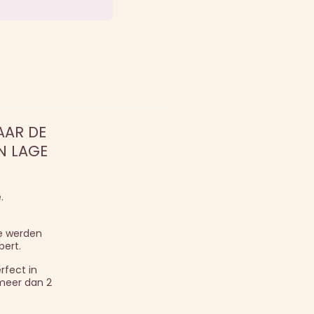
AAR DE
N LAGE
.
be werden
bert.
rfect in
 meer dan 2