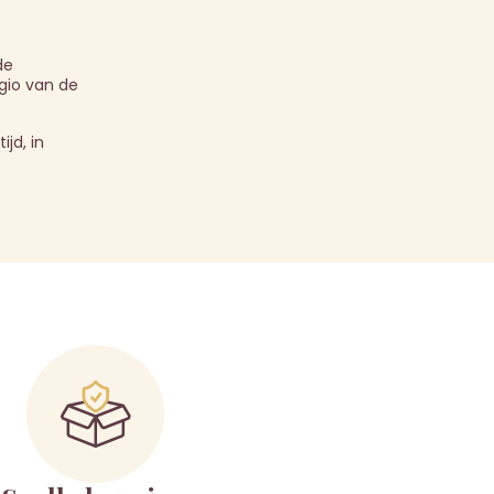
de
gio van de
jd, in