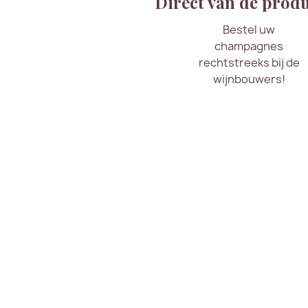
Direct van de prod
Bestel uw
champagnes
rechtstreeks bij de
wijnbouwers!