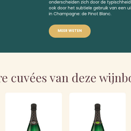
onderscheiden zich door de typischhei
ook door het subtiele gebruik van een u
in Champagne: de Pinot Blanc.
MEER WETEN
e cuvées van deze wijn