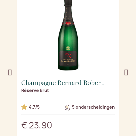
Champagne Bernard Robert
C
Réserve Brut
D
4.7/5
5 onderscheidingen
€ 23,90
€