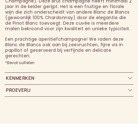
Champagne). Deze Brut champagne heeft minimaal 2
jaar in de kelder gerijpt. Het is een fruitige en florale
wijn die zich onderscheidt van andere Blanc de Blancs
(gewoonlijk 100% Chardonnay) door de elegantie die
de Pinot Blanc toevoegt. Deze cuvée is meerdere
malen bekroond voor zijn kwaliteit en unieke typiciteit.
Een prachtige aperitiefchampagne! We raden deze
Blanc de Blancs ook aan bij zeevruchten, fijne vis in
papillot of geserveerd bij verfijnde en delicate
gerechten.
*Bevat sulfieten
KENMERKEN
PROEVERIJ