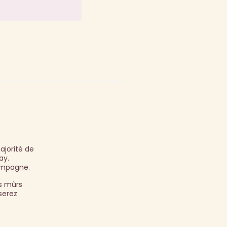
E
ajorité de
ay.
hampagne.
ts mûrs
serez