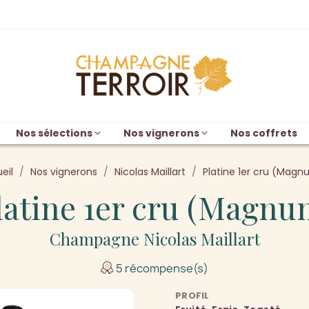
Nos sélections
Nos vignerons
Nos coffrets
eil
Nos vignerons
Nicolas Maillart
Platine 1er cru (Mag
latine 1er cru (Magnu
Champagne Nicolas Maillart
5 récompense(s)
PROFIL