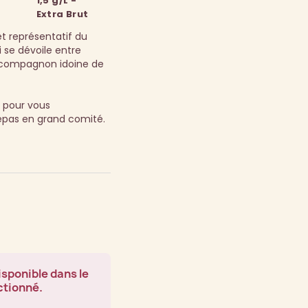
1,5 g/L -
Extra Brut
t représentatif du
i se dévoile entre
 compagnon idoine de
l pour vous
epas en grand comité.
isponible dans le
ctionné.