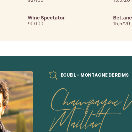
92/100
15,5/20
Wine Spectator
Bettane
90/100
15,5/20
ECUEIL - MONTAGNE DE REIMS
Champagne N
Maillart