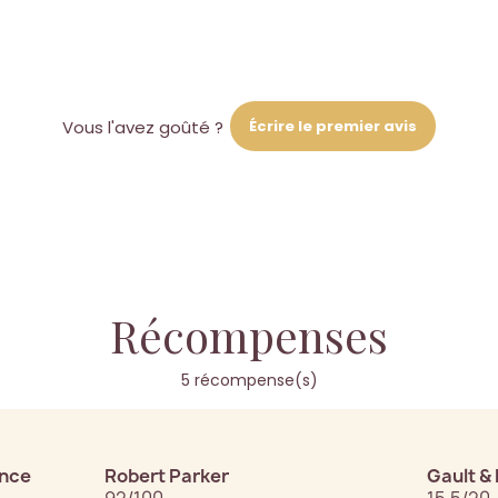
Écrire le premier avis
Vous l'avez goûté ?
Récompenses
5 récompense(s)
ance
Robert Parker
Gault & 