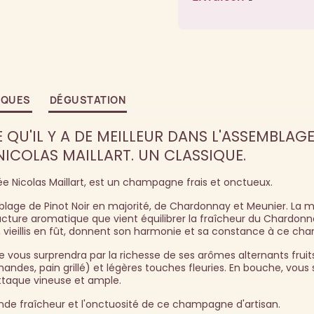
IQUES
DÉGUSTATION
E QU'IL Y A DE MEILLEUR DANS L'ASSEMBLAG
ICOLAS MAILLART. UN CLASSIQUE.
ée Nicolas Maillart, est un champagne frais et onctueux.
lage de Pinot Noir en majorité, de Chardonnay et Meunier. La m
tructure aromatique que vient équilibrer la fraîcheur du Chardonn
), vieillis en fût, donnent son harmonie et sa constance à ce c
e vous surprendra par la richesse de ses arômes alternants frui
andes, pain grillé) et légères touches fleuries. En bouche, vous 
taque vineuse et ample.
ande fraîcheur et l'onctuosité de ce champagne d'artisan.