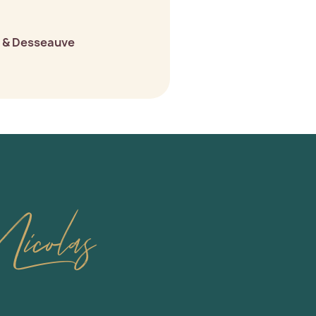
 & Desseauve
icolas