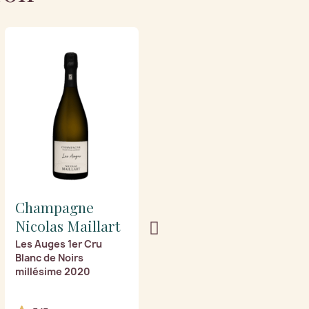
Champagne
Champagne
Nicolas Maillart
Nicolas Maillart
Les Auges 1er Cru
Mont Martin 1er Cru
Blanc de Noirs
Blanc de Noirs
millésime 2020
millésime 2020