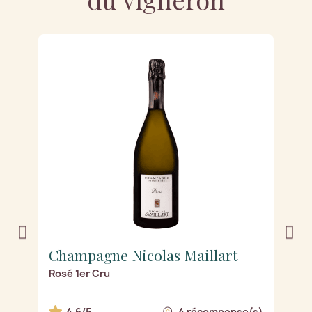
Champagne Nicolas Maillart
C
Rosé 1er Cru
M
s)
4.6/5
4 récompense(s)