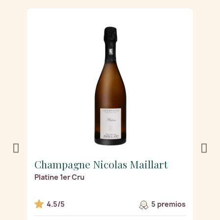
Champagne Nicolas Maillart
C
Platine 1er Cru
Ro
os
4.5/5
5 premios