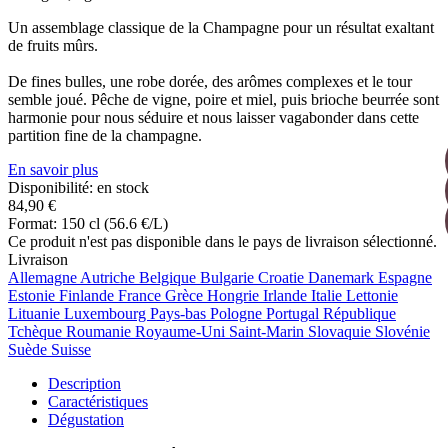
Un assemblage classique de la Champagne pour un résultat exaltant
de fruits mûrs.
De fines bulles, une robe dorée, des arômes complexes et le tour
semble joué. Pêche de vigne, poire et miel, puis brioche beurrée sont
harmonie pour nous séduire et nous laisser vagabonder dans cette
partition fine de la champagne.
En savoir plus
Disponibilité: en stock
84,90 €
Format: 150 cl (56.6 €/L)
Ce produit n'est pas disponible dans le pays de livraison sélectionné.
Livraison
Allemagne
Autriche
Belgique
Bulgarie
Croatie
Danemark
Espagne
Estonie
Finlande
France
Grèce
Hongrie
Irlande
Italie
Lettonie
Lituanie
Luxembourg
Pays-bas
Pologne
Portugal
République
Tchèque
Roumanie
Royaume-Uni
Saint-Marin
Slovaquie
Slovénie
Suède
Suisse
Description
Caractéristiques
Dégustation