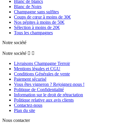
Blanc de blancs
Blanc de Noirs
Champagne sans sulfites
Coups de cœur à moins de 30€
Nos pépites à moins de 50€
Sélection à moins de 20€
Tous les champagnes
Notre société
Notre société


Livraisons Champagne Terroir
Mentions légales et CGU
Conditions Générales de vente
Paiement sécurisé
Vous êtes vigneron ? Rejoignez-nous !
Politique de Confidentialité
Information sur le droit de rétractation
Politique relative aux avis clients
Contactez-nous
Plan du site
Nous contacter