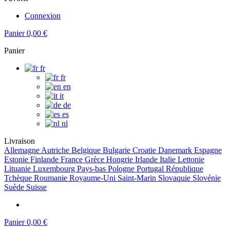
Connexion
Panier
0,00 €
Panier
fr
fr
en
it
de
es
nl
Livraison
Allemagne
Autriche
Belgique
Bulgarie
Croatie
Danemark
Espagne
Estonie
Finlande
France
Grèce
Hongrie
Irlande
Italie
Lettonie
Lituanie
Luxembourg
Pays-bas
Pologne
Portugal
République
Tchèque
Roumanie
Royaume-Uni
Saint-Marin
Slovaquie
Slovénie
Suède
Suisse
Panier
0,00 €