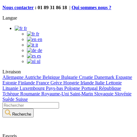
Nous contacter
: 01 89 31 86 18
|
Qui sommes nous ?
Langue
fr
fr
en
it
de
es
nl
Livraison
Allemagne
Autriche
Belgique
Bulgarie
Croatie
Danemark
Espagne
Estonie
Finlande
France
Grèce
Hongrie
Irlande
Italie
Lettonie
Lituanie
Luxembourg
Pays-bas
Pologne
Portugal
République
Tchèque
Roumanie
Royaume-Uni
Saint-Marin
Slovaquie
Slovénie
Suède
Suisse
Recherche
Favoris