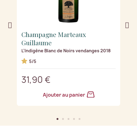
Champagne Marteaux
C
Guillaume
G
L'Indigène Blanc de Noirs vendanges 2018
L
5/5
31,90 €
3
Ajouter au panier