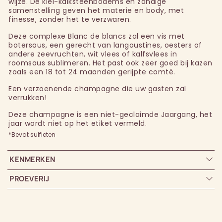
wijze. De klei-kalksteenbodems en zandige
samenstelling geven het materie en body, met
finesse, zonder het te verzwaren.
Deze complexe Blanc de blancs zal een vis met
botersaus, een gerecht van langoustines, oesters of
andere zeevruchten, wit vlees of kalfsvlees in
roomsaus sublimeren. Het past ook zeer goed bij kazen
zoals een 18 tot 24 maanden gerijpte comté.
Een verzoenende champagne die uw gasten zal
verrukken!
Deze champagne is een niet-geclaimde Jaargang, het
jaar wordt niet op het etiket vermeld.
*Bevat sulfieten
KENMERKEN
PROEVERIJ