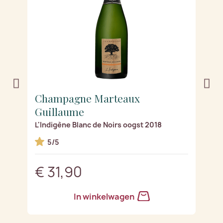
Champagne Marteaux
C
Guillaume
G
L'Indigène Blanc de Noirs oogst 2018
Le
5/5
€ 31,90
€
In winkelwagen