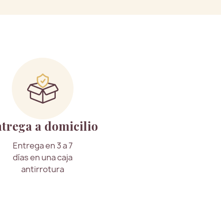
trega a domicilio
Entrega en 3 a 7
días en una caja
antirrotura