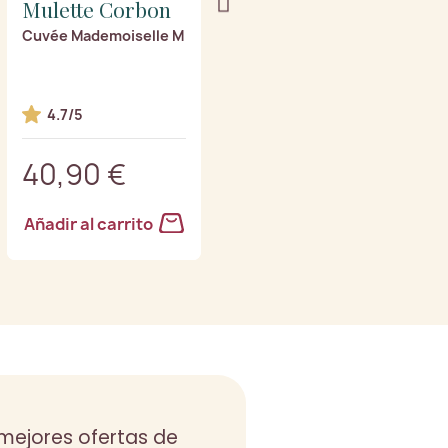
Mulette Corbon
Mulette Corbon
Cuvée Mademoiselle M
Brut Classique (media
botella)
4.7/5
1 premios
40,90 €
14,90 €
Añadir al carrito
Añadir al carrito
s mejores ofertas de