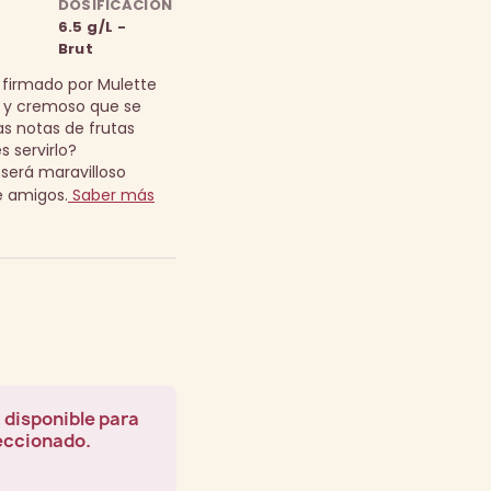
DOSIFICACIÓN
6.5 g/L -
Brut
 firmado por Mulette
o y cremoso que se
as notas de frutas
 servirlo?
será maravilloso
e amigos.
Saber más
 disponible para
leccionado.