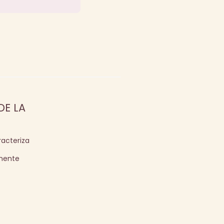
DE LA
acteriza
amente