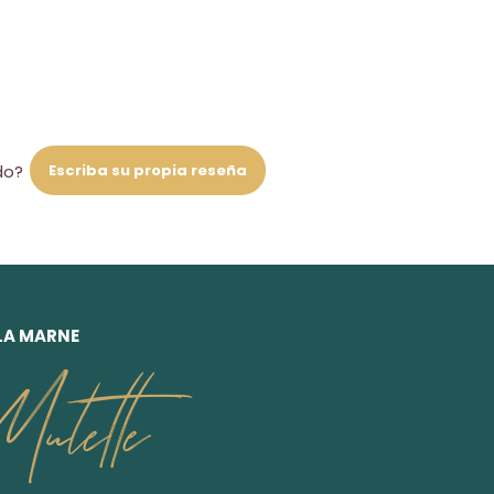
Escriba su propia reseña
do?
 LA MARNE
ulette