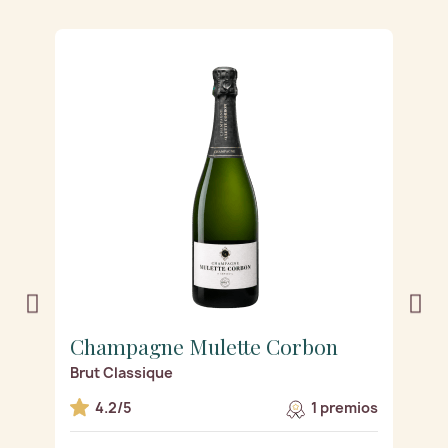
Champagne Mulette Corbon
C
Brut Classique
C
os
4.2/5
1 premios